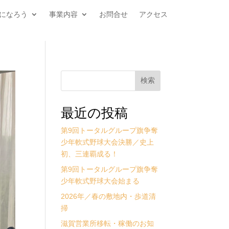
になろう
事業内容
お問合せ
アクセス
検索
最近の投稿
第9回トータルグループ旗争奪
少年軟式野球大会決勝／史上
初、三連覇成る！
第9回トータルグループ旗争奪
少年軟式野球大会始まる
2026年／春の敷地内・歩道清
掃
滋賀営業所移転・稼働のお知