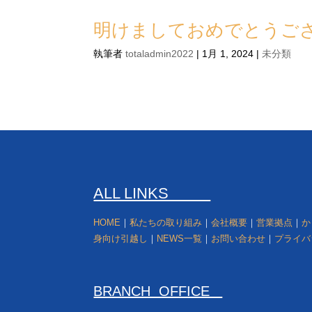
明けましておめでとうご
執筆者
totaladmin2022
|
1月 1, 2024
|
未分類
ALL LINKS
HOME
｜
私たちの取り組み
｜
会社概要
｜
営業拠点
｜
か
身向け引越し
｜
NEWS一覧
｜
お問い合わせ
｜
プライバ
BRANCH OFFICE