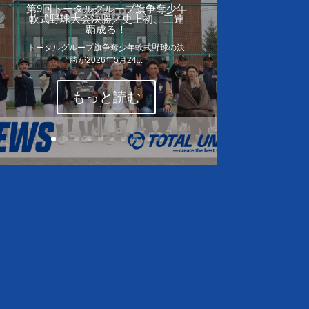
第9回トータルグループ旗争奪少年
軟式野球大会決勝／史上初、三連
覇成る！
トータルグループ旗争奪少年軟式野球の決
勝が2026年5月24...
もっと読む