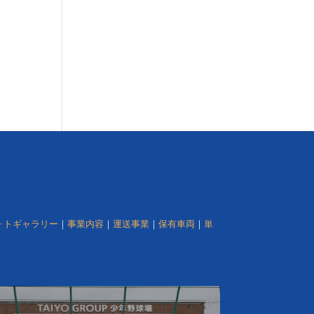
ォトギャラリー
｜
事業内容
｜
運送事業
｜
保有車両
｜
単